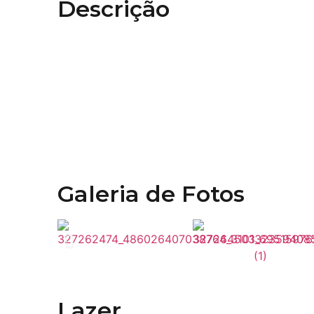
Descrição
Oportunidade Única!
EXCLUSIVO.
Terreno no Condomínio Costa da Serra em R
Ótima localização
Vila Golf
Pronto para construir
Belíssima vista
Fundos para área verde
Galeria de Fotos
Lazer