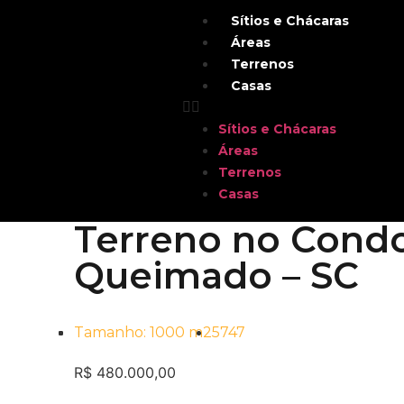
Sítios e Chácaras
Áreas
Terrenos
Casas
Sítios e Chácaras
Áreas
Terrenos
Casas
Terreno no Condo
Queimado – SC
Tamanho: 1000 m2
5747
R$ 480.000,00